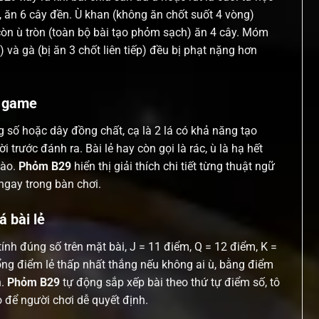
 ăn 6 cây đền. Ù khan (không ăn chốt suốt 4 vòng)
còn ù tròn (toàn bộ bài tạo phỏm sạch) ăn 4 cây. Móm
và gà (bị ăn 3 chốt liên tiếp) đều bị phạt nặng hơn
g game
 số hoặc dây đồng chất, cạ là 2 lá có khả năng tạo
i trước đánh ra. Bài lẻ hay còn gọi là rác, ù là hạ hết
nào.
Phỏm B29
hiển thị giải thích chi tiết từng thuật ngữ
ngay trong bàn chơi.
á bài lẻ
tính đúng số trên mặt bài, J = 11 điểm, Q = 12 điểm, K =
ổng điểm lẻ thấp nhất thắng nếu không ai ù, bằng điểm
n.
Phỏm B29
tự động sắp xếp bài theo thứ tự điểm số, tô
 để người chơi dễ quyết định.