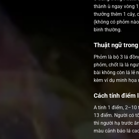
thành ù ngay vòng 1,
thưởng thêm 1 cây, 
(không có phỏm nào) 
bình thường.
Thuật ngữ tron
Phỏm là bộ 3 lá đồng
phỏm, chốt là lá ngườ
bài không còn lá lẻ 
kèm ví dụ minh họa 
Cách tính điểm l
A tính 1 điểm, 2–10 
13 điểm. Người có t
thì người hạ trước ă
màu cảnh báo lá cao