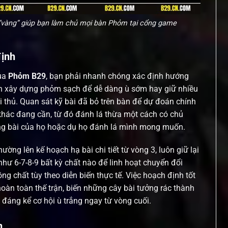
“vàng” giúp bạn làm chủ mọi bàn Phỏm tại cổng game
định
ủa
Phỏm B29
, bạn phải nhanh chóng xác định hướng
iên xây dựng phỏm sạch để dễ dàng ù sớm hay giữ nhiều
i thủ. Quan sát kỹ bài đã bỏ trên bàn để dự đoán chính
khác đang cần, từ đó đánh lá thừa một cách có chủ
g bài của họ hoặc dụ họ đánh lá mình mong muốn.
hường lên kế hoạch hạ bài chi tiết từ vòng 3, luôn giữ lại
hư 6-7-8-9 bất kỳ chất nào để linh hoạt chuyển đổi
ng chất tùy theo diễn biến thực tế. Việc hoạch định tốt
oàn toàn thế trận, biến những cây bài tưởng rác thành
g đáng kể cơ hội ù trắng ngay từ vòng cuối.
n