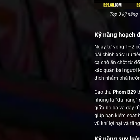
Top 3 kỹ năng 
Kỹ năng hoạch 
Ngay từ vòng 1–2 c
bài chính xác: ưu t
cạ chờ ăn chốt từ đố
xác quân bài người 
đích nhằm phá hướn
Cao thủ
Phỏm B29
t
những lá “đa năng” n
giữa bộ ba và dây đồ
giúp bạn kiểm soát h
vũ khí lợi hại và tăn
Kỹ năng suy luậ