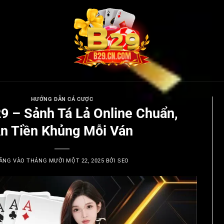
HƯỚNG DẪN CÁ CƯỢC
 – Sảnh Tá Lả Online Chuẩn,
n Tiền Khủng Mỗi Ván
ĂNG VÀO
THÁNG MƯỜI MỘT 22, 2025
BỞI
SEO