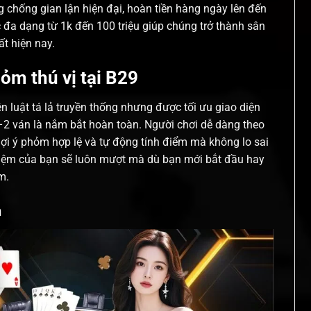
ống chống gian lận hiện đại, hoàn tiền hàng ngày lên đến
đa dạng từ 1k đến 100 triệu giúp chúng trở thành sân
ất hiện nay.
ỏm thú vị tại B29
n luật tá lả truyền thống nhưng được tối ưu giao diện
1–2 ván là nắm bắt hoàn toàn. Người chơi dễ dàng theo
gợi ý phỏm hợp lệ và tự động tính điểm mà không lo sai
ghiệm của bạn sẽ luôn mượt mà dù bạn mới bắt đầu hay
m.
n