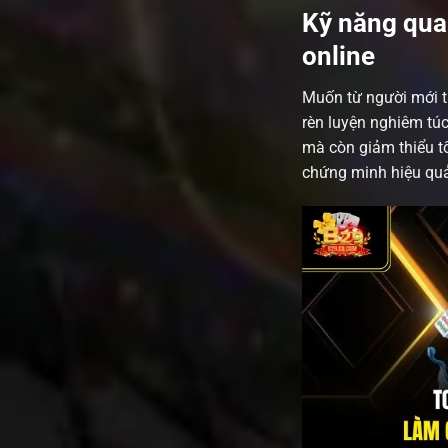
Kỹ năng qua
online
Muốn từ người mới t
rèn luyện nghiêm túc
mà còn giảm thiểu tố
chứng minh hiệu quả