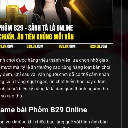
ảnh chơi được hàng triệu thành viên lựa chọn nhờ giao
 mượt mà, tỷ lệ ăn thưởng cao cùng hàng loạt bàn chơi
ày đêm. Chỉ sau vài ván người chơi đã có thể cảm nhận
g cú ù trắng ngọt ngào, ăn chốt hiểm hóc hay ù tròn
nh là nơi biến kỹ năng tá lả dân gian thành nguồn thu
 số cao thủ.
ame bài Phỏm B29 Online
rọn vẹn không khí chiếu bạc làng quê với hình ảnh bàn