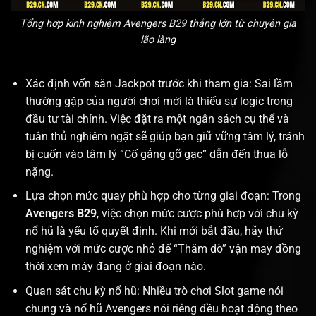
Tổng hợp kinh nghiệm Avengers B29 thắng lớn từ chuyên gia
lão làng
Xác định vốn săn Jackpot trước khi tham gia: Sai lầm
thường gặp của người chơi mới là thiếu sự logic trong
đầu tư tài chính. Việc đặt ra một ngân sách cụ thể và
tuân thủ nghiêm ngặt sẽ giúp bạn giữ vững tâm lý, tránh
bị cuốn vào tâm lý “Cố gắng gỡ gạc” dẫn đến thua lỗ
nặng.
Lựa chọn mức quay phù hợp cho từng giai đoạn: Trong
Avengers B29
, việc chọn mức cược phù hợp với chu kỳ
nổ hũ là yếu tố quyết định. Khi mới bắt đầu, hãy thử
nghiệm với mức cược nhỏ để “Thăm dò” vận may đồng
thời xem máy đang ở giai đoạn nào.
Quan sát chu kỳ nổ hũ: Nhiều trò chơi Slot game nói
chung và nổ hũ Avengers nói riêng đều hoạt động theo