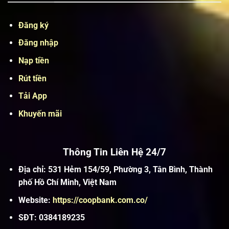
Đăng ký
Đăng nhập
Nạp tiền
Rút tiền
Tải App
Khuyến mãi
Thông Tin Liên Hệ 24/7
Địa chỉ: 531 Hẻm 154/59, Phường 3, Tân Bình, Thành
phố Hồ Chí Minh, Việt Nam
Website:
https://coopbank.com.co/
SĐT: 0384189235