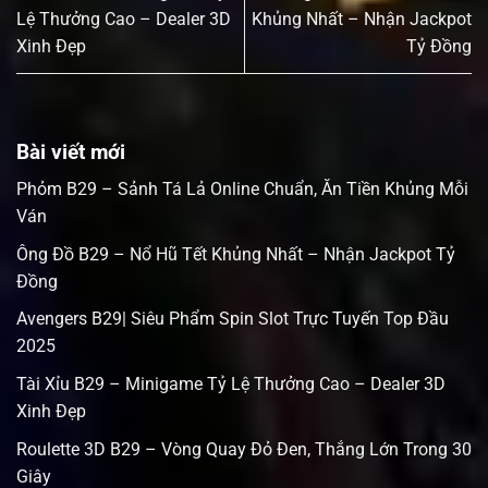
Lệ Thưởng Cao – Dealer 3D
Khủng Nhất – Nhận Jackpot
Xinh Đẹp
Tỷ Đồng
Bài viết mới
Phỏm B29 – Sảnh Tá Lả Online Chuẩn, Ăn Tiền Khủng Mỗi
Ván
Ông Đồ B29 – Nổ Hũ Tết Khủng Nhất – Nhận Jackpot Tỷ
Đồng
Avengers B29| Siêu Phẩm Spin Slot Trực Tuyến Top Đầu
2025
Tài Xỉu B29 – Minigame Tỷ Lệ Thưởng Cao – Dealer 3D
Xinh Đẹp
Roulette 3D B29 – Vòng Quay Đỏ Đen, Thắng Lớn Trong 30
Giây