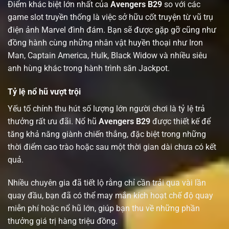
Điểm khác biệt lớn nhất của
Avengers B29
so với các
game slot truyền thống là việc sở hữu cốt truyện từ vũ trụ
điện ảnh Marvel đình đám. Bạn sẽ được gặp gỡ cũng như
đồng hành cùng những nhân vật huyền thoại như Iron
Man, Captain America, Hulk, Black Widow và nhiều siêu
anh hùng khác trong hành trình săn Jackpot.
Tỷ lệ nổ hũ vượt trội
Yếu tố chính thu hút số lượng lớn người chơi là tỷ lệ trả
thưởng rất ưu đãi. Nổ hũ
Avengers B29
được thiết kế để
tăng khả năng giành chiến thắng, đặc biệt trong những
thời điểm cao trào hoặc sau một thời gian dài chưa có kết
quả.
Nhiều chuyên gia đã tiết lộ rằng chỉ cần trải qua vài lần
quay đầu, bạn đã có thể may mắn kích hoạt chế độ quay
miễn phí hoặc nổ hũ lớn, giúp bạn thu về những phần
thưởng giá trị hàng triệu đồng.