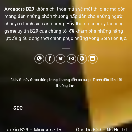
Avengers B29
không chỉ thỏa mãn về mặt thị giác mà còn
mang đến những phần thưởng hấp dẫn cho những người
chơi yêu thích siêu anh hùng. Hãy tham gia ngay tại cổng
game uy tín B29 của chúng tôi để khám phá những năng
lực ẩn giấu đồng thời chinh phục những vòng Spin liên tục.
Bài viết này được đăng trong
Hướng dẫn cá cược
. Đánh dấu
liên kết
thường trực
.
SEO
Tài Xỉu B29 – Minigame Tỷ
Ông Đồ B29 – Nổ Hũ Tết