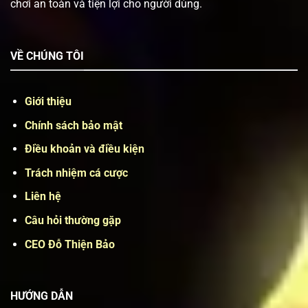
chơi an toàn và tiện lợi cho người dùng.
VỀ CHÚNG TÔI
Giới thiệu
Chính sách bảo mật
Điều khoản và điều kiện
Trách nhiệm cá cược
Liên hệ
Câu hỏi thường gặp
CEO Đỗ Thiện Bảo
HƯỚNG DẪN