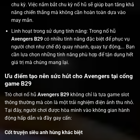
chu kỳ. Việc nắm bắt chu kỳ nổ hũ sẽ giúp bạn tăng khả
năng chiến thắng mà không cần hoàn toàn dựa vào
may mắn.
Linh hoạt trong sử dụng tính năng: Trong nổ hũ
Avengers B29
có nhiều tính năng đặc biệt để phục vụ
người chơi như chế độ quay nhanh, quay tự động,… Bạn
cần lựa chọn những tính năng phù hợp để tận dụng hết
giá trị mà chúng mang lại.
Ưu điểm tạo nên sức hút cho Avengers tại cổng
game B29
Trò chơi nổ hũ
Avengers B29
không chỉ là tựa game slot
thông thường mà còn là một trải nghiệm điện ảnh thu nhỏ.
Tại đây, người chơi được hòa mình vào không gian hành
động hấp dẫn và đầy gay cấn:
Cốt truyện siêu anh hùng khác biệt